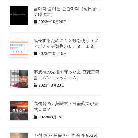
날마다 숨쉬는 순간마다（毎日息づ
く時後に）
2023年10月29日
成長するために１３数を使う（フ
ィボナッチ数列の５、８、１３）
2023年10月15日
李成桂の先祖を守った文 克謙문극
겸（ムン・グッキョム）
2023年8月20日
高句麗の大莫離支・淵蓋蘇文が天
武天皇？
2023年8月15日
아침 해가 돋을 때 찬송가 552장