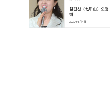
칠갑산（七甲山）오정
해
2020年5月4日