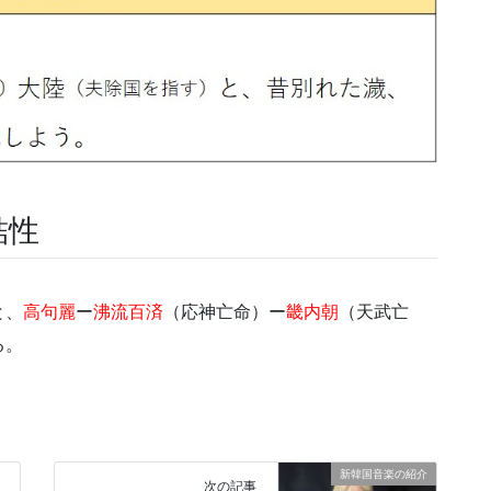
結性
と、
高句麗
ー
沸流百済
（応神亡命）ー
畿内朝
（天武亡
る。
新韓国音楽の紹介
次の記事